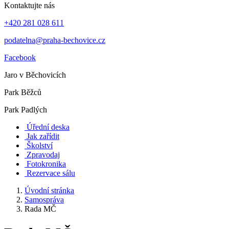
Kontaktujte nás
+420 281 028 611
podatelna@praha-bechovice.cz
Facebook
Jaro v Běchovicích
Park Běžců
Park Padlých
Úřední deska
Jak zařídit
Školství
Zpravodaj
Fotokronika
Rezervace sálu
Úvodní stránka
Samospráva
Rada MČ