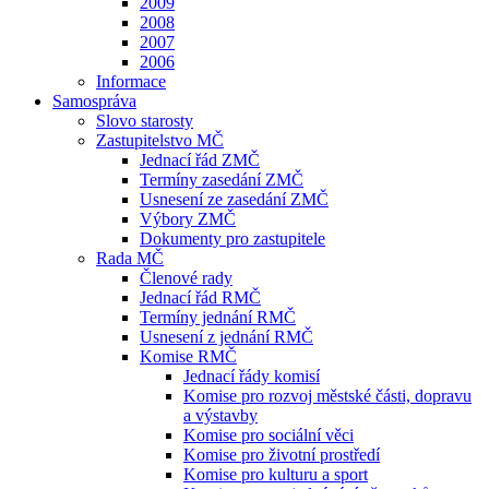
2009
2008
2007
2006
Informace
Samospráva
Slovo starosty
Zastupitelstvo MČ
Jednací řád ZMČ
Termíny zasedání ZMČ
Usnesení ze zasedání ZMČ
Výbory ZMČ
Dokumenty pro zastupitele
Rada MČ
Členové rady
Jednací řád RMČ
Termíny jednání RMČ
Usnesení z jednání RMČ
Komise RMČ
Jednací řády komisí
Komise pro rozvoj městské části, dopravu
a výstavby
Komise pro sociální věci
Komise pro životní prostředí
Komise pro kulturu a sport