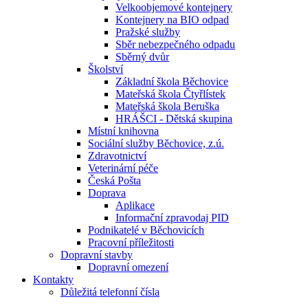
Velkoobjemové kontejnery
Kontejnery na BIO odpad
Pražské služby
Sběr nebezpečného odpadu
Sběrný dvůr
Školství
Základní škola Běchovice
Mateřská škola Čtyřlístek
Mateřská škola Beruška
HRÁŠCI - Dětská skupina
Místní knihovna
Sociální služby Běchovice, z.ú.
Zdravotnictví
Veterinární péče
Česká Pošta
Doprava
Aplikace
Informační zpravodaj PID
Podnikatelé v Běchovicích
Pracovní příležitosti
Dopravní stavby
Dopravní omezení
Kontakty
Důležitá telefonní čísla