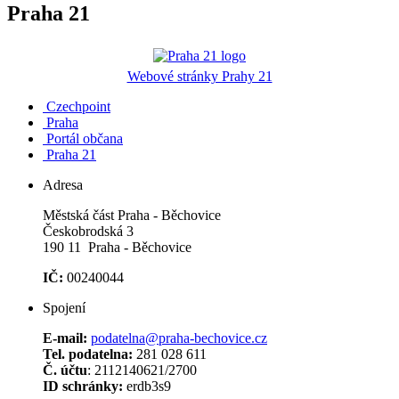
Praha 21
Webové stránky Prahy 21
Czechpoint
Praha
Portál občana
Praha 21
Adresa
Městská část Praha - Běchovice
Českobrodská 3
190 11 Praha - Běchovice
IČ:
00240044
Spojení
E-mail:
podatelna@praha-bechovice.cz
Tel. podatelna:
281 028 611
Č. účtu
: 2112140621/2700
ID schránky:
erdb3s9