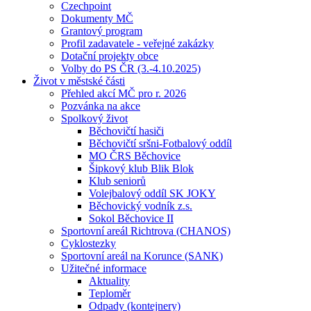
Czechpoint
Dokumenty MČ
Grantový program
Profil zadavatele - veřejné zakázky
Dotační projekty obce
Volby do PS ČR (3.-4.10.2025)
Život v městské části
Přehled akcí MČ pro r. 2026
Pozvánka na akce
Spolkový život
Běchovičtí hasiči
Běchovičtí sršni-Fotbalový oddíl
MO ČRS Běchovice
Šipkový klub Blik Blok
Klub seniorů
Volejbalový oddíl SK JOKY
Běchovický vodník z.s.
Sokol Běchovice II
Sportovní areál Richtrova (CHANOS)
Cyklostezky
Sportovní areál na Korunce (SANK)
Užitečné informace
Aktuality
Teploměr
Odpady (kontejnery)