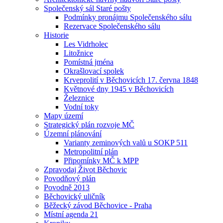
Společenský sál Staré pošty
Podmínky pronájmu Společenského sálu
Rezervace Společenského sálu
Historie
Les Vidrholec
Litožnice
Pomístná jména
Okrašlovací spolek
Krveprolití v Běchovicích 17. června 1848
Květnové dny 1945 v Běchovicích
Železnice
Vodní toky
Mapy území
Strategický plán rozvoje MČ
Územní plánování
Varianty zeminových valů u SOKP 511
Metropolitní plán
Připomínky MČ k MPP
Zpravodaj Život Běchovic
Povodňový plán
Povodně 2013
Běchovický uličník
Běžecký závod Běchovice - Praha
Místní agenda 21