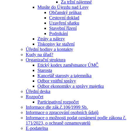
Za tržní nájemné
Musíte do Újezdu nad Lesy
Občanský průkaz
Cestovní doklad
Uzavření sňatku
Stavební řízení
Podnikání
Ztráty a nálezy
Tiskopisy ke stažení
Úřední hodiny a kontakty
Kudy na úřad?
Organizační struktura
Etický kodex zaměstnance ÚMČ
Starosta
Kancelář starosty a tajemníka
Odbor vnitřní správy
Odbor ekonomiky a správy majetku
Úřední deska
Rozpočet
Participativní rozpočet
Informace dle zák.č.106⁄1999 Sb.
Informace o zpracování osobních údajů
Informace o možnosti podat oznámení podle zákona č.
171⁄2023, o ochraně oznamovatelů
E-podatelna