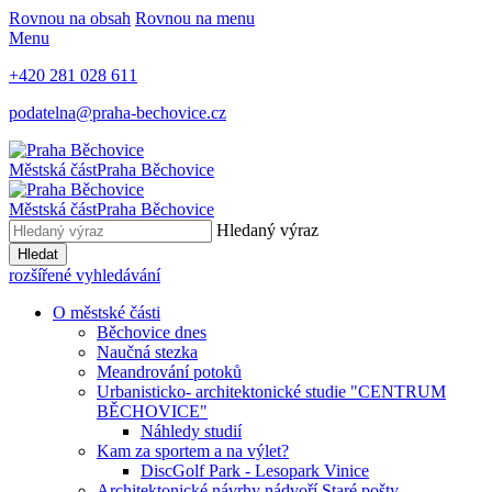
Rovnou na obsah
Rovnou na menu
Menu
+420 281 028 611
podatelna@praha-bechovice.cz
Městská část
Praha Běchovice
Městská část
Praha Běchovice
Hledaný výraz
Hledat
rozšířené vyhledávání
O městské části
Běchovice dnes
Naučná stezka
Meandrování potoků
Urbanisticko- architektonické studie "CENTRUM
BĚCHOVICE"
Náhledy studií
Kam za sportem a na výlet?
DiscGolf Park - Lesopark Vinice
Architektonické návrhy nádvoří Staré pošty