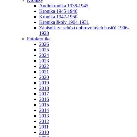
Kroniky
Audiokronika 1938-1945
Kronika 1945-1946
Kronika 1947-1950
Kronika školy 1904-1931
Zápisník ze schůzí dobrovolných hasičů 1906-
1928
Fotokronika
2026
2025
2024
2023
2022
2021
2020
2019
2018
2017
2016
2015
2014
2013
2012
2011
2010