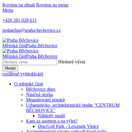
Rovnou na obsah
Rovnou na menu
Menu
+420 281 028 611
podatelna@praha-bechovice.cz
Městská část
Praha Běchovice
Městská část
Praha Běchovice
Hledaný výraz
Hledat
rozšířené vyhledávání
O městské části
Běchovice dnes
Naučná stezka
Meandrování potoků
Urbanisticko- architektonické studie "CENTRUM
BĚCHOVICE"
Náhledy studií
Kam za sportem a na výlet?
DiscGolf Park - Lesopark Vinice
Architektonické návrhy nádvoří Staré pošty