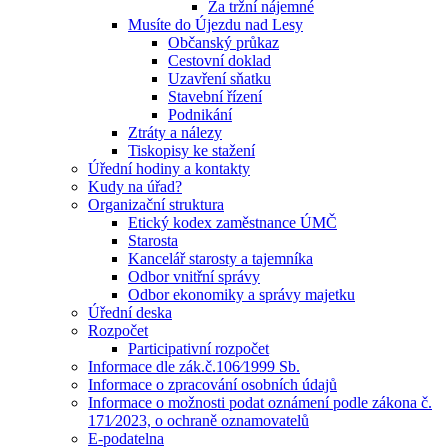
Za tržní nájemné
Musíte do Újezdu nad Lesy
Občanský průkaz
Cestovní doklad
Uzavření sňatku
Stavební řízení
Podnikání
Ztráty a nálezy
Tiskopisy ke stažení
Úřední hodiny a kontakty
Kudy na úřad?
Organizační struktura
Etický kodex zaměstnance ÚMČ
Starosta
Kancelář starosty a tajemníka
Odbor vnitřní správy
Odbor ekonomiky a správy majetku
Úřední deska
Rozpočet
Participativní rozpočet
Informace dle zák.č.106⁄1999 Sb.
Informace o zpracování osobních údajů
Informace o možnosti podat oznámení podle zákona č.
171⁄2023, o ochraně oznamovatelů
E-podatelna