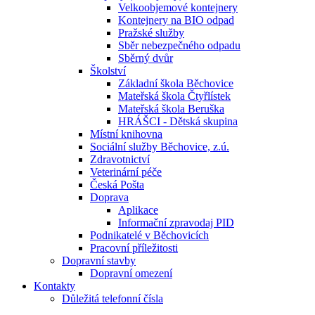
Velkoobjemové kontejnery
Kontejnery na BIO odpad
Pražské služby
Sběr nebezpečného odpadu
Sběrný dvůr
Školství
Základní škola Běchovice
Mateřská škola Čtyřlístek
Mateřská škola Beruška
HRÁŠCI - Dětská skupina
Místní knihovna
Sociální služby Běchovice, z.ú.
Zdravotnictví
Veterinární péče
Česká Pošta
Doprava
Aplikace
Informační zpravodaj PID
Podnikatelé v Běchovicích
Pracovní příležitosti
Dopravní stavby
Dopravní omezení
Kontakty
Důležitá telefonní čísla