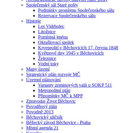
Společenský sál Staré pošty
Podmínky pronájmu Společenského sálu
Rezervace Společenského sálu
Historie
Les Vidrholec
Litožnice
Pomístná jména
Okrašlovací spolek
Krveprolití v Běchovicích 17. června 1848
Květnové dny 1945 v Běchovicích
Železnice
Vodní toky
Mapy území
Strategický plán rozvoje MČ
Územní plánování
Varianty zeminových valů u SOKP 511
Metropolitní plán
Připomínky MČ k MPP
Zpravodaj Život Běchovic
Povodňový plán
Povodně 2013
Běchovický uličník
Běžecký závod Běchovice - Praha
Místní agenda 21