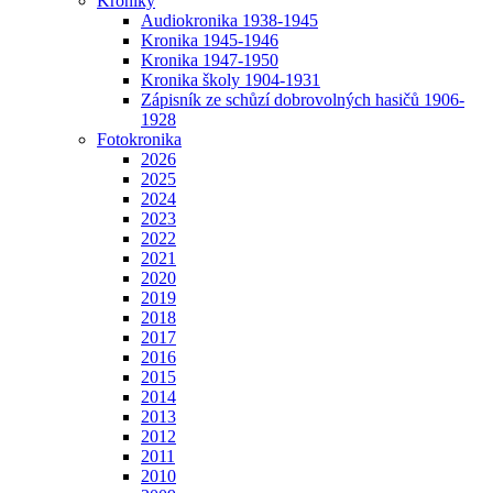
Kroniky
Audiokronika 1938-1945
Kronika 1945-1946
Kronika 1947-1950
Kronika školy 1904-1931
Zápisník ze schůzí dobrovolných hasičů 1906-
1928
Fotokronika
2026
2025
2024
2023
2022
2021
2020
2019
2018
2017
2016
2015
2014
2013
2012
2011
2010