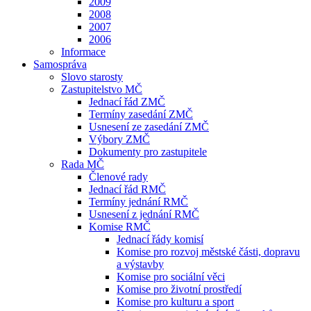
2009
2008
2007
2006
Informace
Samospráva
Slovo starosty
Zastupitelstvo MČ
Jednací řád ZMČ
Termíny zasedání ZMČ
Usnesení ze zasedání ZMČ
Výbory ZMČ
Dokumenty pro zastupitele
Rada MČ
Členové rady
Jednací řád RMČ
Termíny jednání RMČ
Usnesení z jednání RMČ
Komise RMČ
Jednací řády komisí
Komise pro rozvoj městské části, dopravu
a výstavby
Komise pro sociální věci
Komise pro životní prostředí
Komise pro kulturu a sport