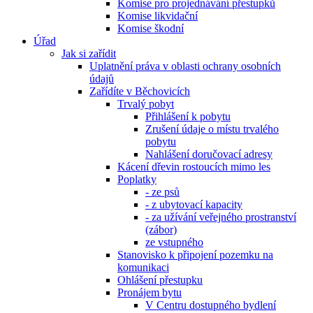
Komise pro projednávání přestupků
Komise likvidační
Komise škodní
Úřad
Jak si zařídit
Uplatnění práva v oblasti ochrany osobních
údajů
Zařídíte v Běchovicích
Trvalý pobyt
Přihlášení k pobytu
Zrušení údaje o místu trvalého
pobytu
Nahlášení doručovací adresy
Kácení dřevin rostoucích mimo les
Poplatky
- ze psů
- z ubytovací kapacity
- za užívání veřejného prostranství
(zábor)
ze vstupného
Stanovisko k připojení pozemku na
komunikaci
Ohlášení přestupku
Pronájem bytu
V Centru dostupného bydlení