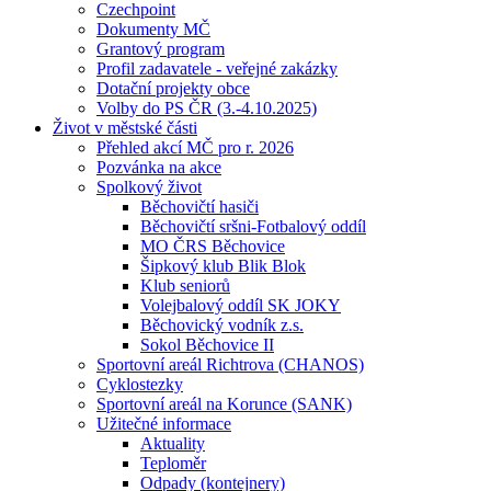
Czechpoint
Dokumenty MČ
Grantový program
Profil zadavatele - veřejné zakázky
Dotační projekty obce
Volby do PS ČR (3.-4.10.2025)
Život v městské části
Přehled akcí MČ pro r. 2026
Pozvánka na akce
Spolkový život
Běchovičtí hasiči
Běchovičtí sršni-Fotbalový oddíl
MO ČRS Běchovice
Šipkový klub Blik Blok
Klub seniorů
Volejbalový oddíl SK JOKY
Běchovický vodník z.s.
Sokol Běchovice II
Sportovní areál Richtrova (CHANOS)
Cyklostezky
Sportovní areál na Korunce (SANK)
Užitečné informace
Aktuality
Teploměr
Odpady (kontejnery)